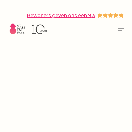
Skip
to
main
Bewoners geven ons een 9,3
content
Close
Menu
Menu