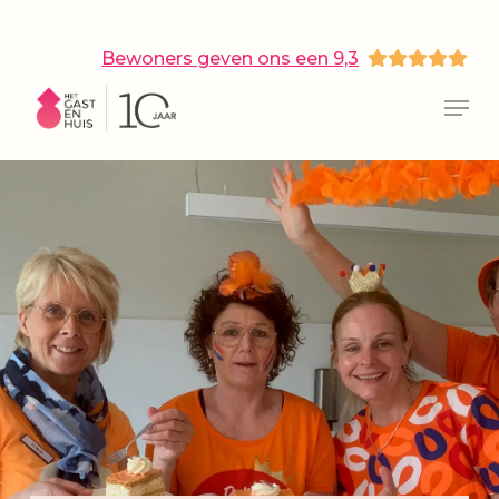
Skip
to
main
Bewoners geven ons een 9,3
content
Close
Menu
Menu