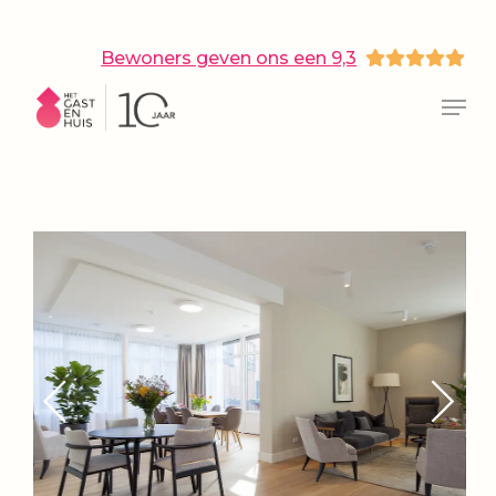
Skip
to
main
Bewoners geven ons een 9,3
content
Close
Menu
Menu