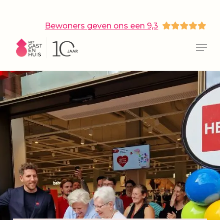
Skip
to
main
Bewoners geven ons een 9,3
content
Close
Menu
Menu