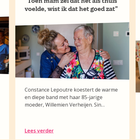
“Toen mam zei dat het als thuis
voelde, wist ik dat het goed zat”
Constance Lepoutre koestert de warme
en diepe band met haar 85-jarige
moeder, Willemien Verheijen. Sin…
Lees verder