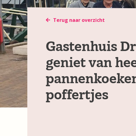
Terug naar overzicht
Gastenhuis D
geniet van hee
pannenkoeke
poffertjes